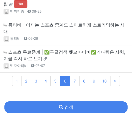
팁
Hot
먹튀검증
06-25
통티비 - 이제는 스포츠 중계도 스마트하게 스트리밍하는 시
대
통티비
06-29
스포츠 무료중계 | ✅구글검색 벳모아티비✅기다림은 사치,
지금 즉시 바로 보기
벳모아티비
07-07
1
2
3
4
5
6
7
8
9
10
검색