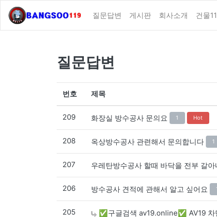
질문답변
게시판
회사소개
건물11
질문답변
번호
제목
209
화장실 방수공사 문의요
1
Hot
208
옥상방수공사 관련해서 문의합니다
1
207
우레탄방수공사 할때 바닥을 전부 갈아
206
방수공사 견적에 관해서 알고 싶어요
205
✅구글검색 av19.online✅ AV19