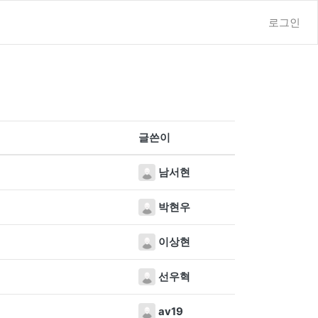
로그인
글쓴이
남서현
박현우
이상현
선우혁
av19