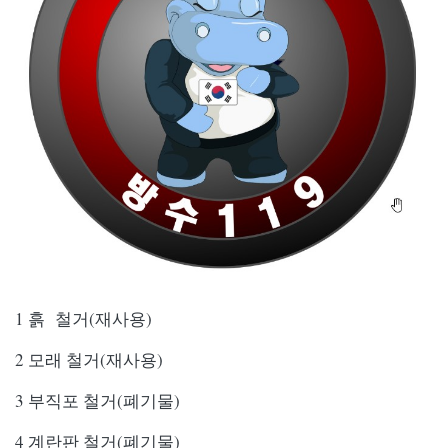
1 흙 철
거(재사용)
2 모래 철
거(재사용)
3 부직포
철
거(폐기물)
4 계란판
철
거(폐기물)